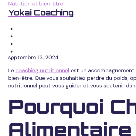
Aller
Nutrition et bien-être
Améliorez 
au
Yokai Coaching
contenu
Accueil
Plan Alimen
Offres
Contact
L’application Yokai Coaching
septembre 13, 2024
Le
coaching nutritionnel
est un accompagnement sur
bien-être. Que vous souhaitiez perdre du poids, o
nutritionnel peut vous guider et vous soutenir da
Pourquoi Ch
Alimentaire