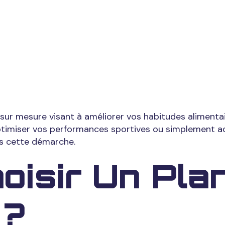
Votre Santé
taire Person
 mesure visant à améliorer vos habitudes alimentair
ptimiser vos performances sportives ou simplement ad
ns cette démarche.
oisir Un Pla
 ?