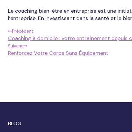
Le coaching bien-être en entreprise est une initia
l’entreprise. En investissant dans la santé et le bi
Navigation
Précédent
Coaching à domicile : votre entraînement depuis 
Suivant
De
Renforcez Votre Corps Sans Équipement
L’article
BLOG