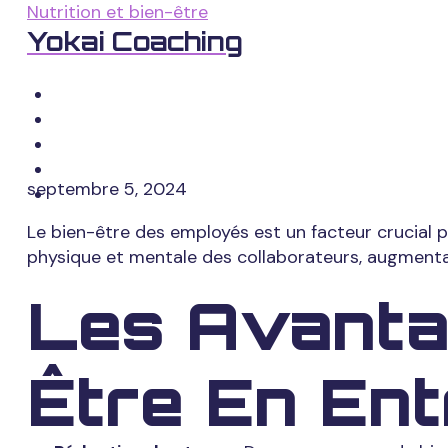
Aller
Nutrition et bien-être
Boostez La
au
Yokai Coaching
contenu
Accueil
Productivi
Offres
Contact
L’application Yokai Coaching
septembre 5, 2024
Le bien-être des employés est un facteur crucial p
physique et mentale des collaborateurs, augmentant 
Les Avanta
Être En Ent